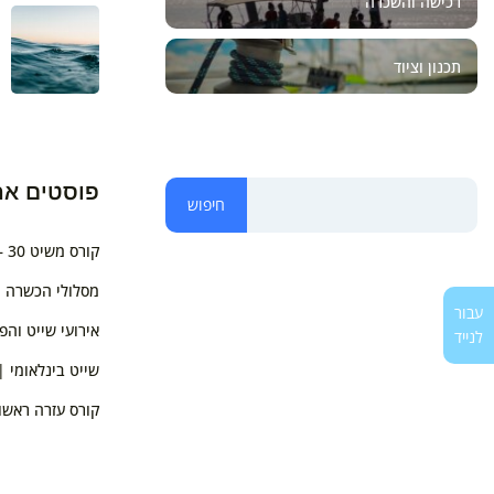
רכישה והשכרה
תכנון וציוד
פוסטים אח
חיפוש
קורס משיט 30 – רישיון סקיפר
מסלולי הכשרה ול
עבור
אירועי שייט והפ
לנייד
שייט בינלאומי |
קורס עזרה ראשו