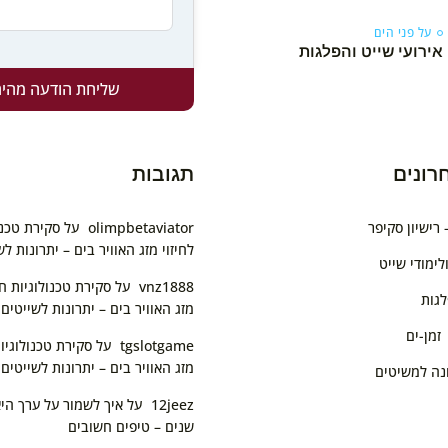
על פני הים
אירועי שייט והפלגות
שליחת הודעה מהיר
רונים
תגובות
olimpbetaviator
על
סקירת טכנו
לחיזוי מזג האוויר בים – יתרונות לש
ימודי שייט
vnz1888
על
סקירת טכנולוגיות ח
לגות
מזג האוויר בים – יתרונות לשייטים
 זמן-ים
tgslotgame
על
סקירת טכנולוגיו
מזג האוויר בים – יתרונות לשייטים
נה למשיטים
12jeez
על
איך לשמור על ערך הי
שנים – טיפים חשובים