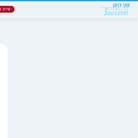
שייט ופ
המשך אל כתבות ופריטים שמורים
הודעות
* הפעילות תקינה בכל אזורי ה
* התחזית פעילה - יש לבחור עי
לחוויית משתמש מלאה, יש להתחבר
כאן
שכחתם סיסמה? קבלו
קוד לנייד
וחיזרו ל