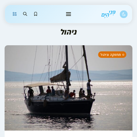
Shopping Cart
ניהול
המשך אל כתבות ופריטים שמורים
תחזוקה וניהול
הודעות
* הפעילות תקינה בכל אזורי האתר.
* התחזית פעילה - יש לבחור עיר.
לחוויית משתמש מלאה, יש להתחבר
כאן
.
שכחתם סיסמה? קבלו
קוד לנייד
וחיזרו לכאן.