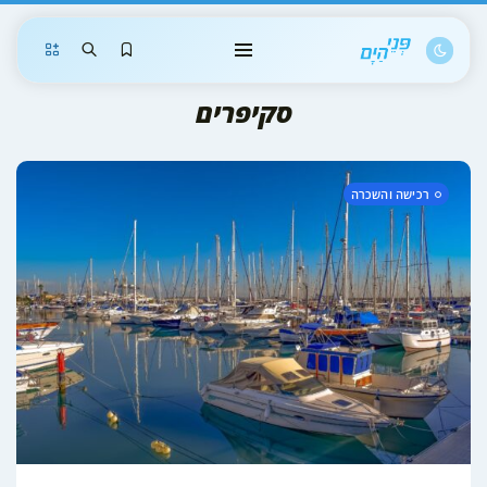
Shopping Cart
סקיפרים
המשך אל כתבות ופריטים שמורים
רכישה והשכרה
הודעות
* הפעילות תקינה בכל אזורי האתר.
* התחזית פעילה - יש לבחור עיר.
לחוויית משתמש מלאה, יש להתחבר
כאן
.
שכחתם סיסמה? קבלו
קוד לנייד
וחיזרו לכאן.