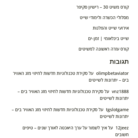
קורס משיט 30 – רישיון סקיפר
מסלולי הכשרה ולימודי שייט
אירועי שייט והפלגות
שייט בינלאומי | זמן-ים
קורס עזרה ראשונה למשיטים
תגובות
olimpbetaviator
על
סקירת טכנולוגיות חדשות לחיזוי מזג האוויר
בים – יתרונות לשייטים
vnz1888
על
סקירת טכנולוגיות חדשות לחיזוי מזג האוויר בים –
יתרונות לשייטים
tgslotgame
על
סקירת טכנולוגיות חדשות לחיזוי מזג האוויר בים –
יתרונות לשייטים
sealevel.co.il ©
פני הים
2026 -
ODB
12jeez
על
איך לשמור על ערך היאכטה לאורך שנים – טיפים
חשובים