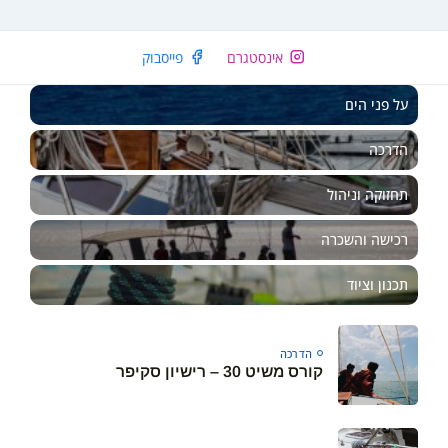
אינסטגרם
פייסבוק
על פני הים
הדרכה
תחזוקה וניהול
רכישה והשכרה
תכנון וציוד
Your cart is empty
הדרכה
קורס משיט 30 – רישיון סקיפר
Keep Shopping