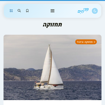
Shopping Cart
תחזוקה
המשך אל כתבות ופריטים שמורים
תחזוקה וניהול
הודעות
* הפעילות תקינה בכל אזורי האתר.
* התחזית פעילה - יש לבחור עיר.
לחוויית משתמש מלאה, יש להתחבר
כאן
.
שכחתם סיסמה? קבלו
קוד לנייד
וחיזרו לכאן.